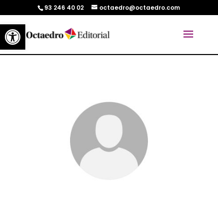
93 246 40 02
octaedro@octaedro.com
Abrir barra de herramientas