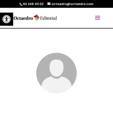
93 246 40 02
octaedro@octaedro.com
Abrir barra de herramientas