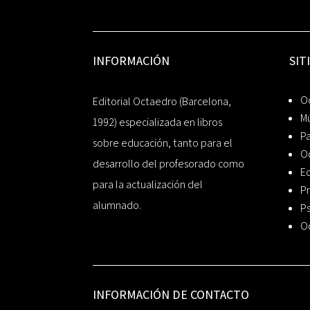
INFORMACIÓN
SIT
Oc
Editorial Octaedro (Barcelona,
Mú
1992) especializada en libros
P
sobre educación, tanto para el
O
desarrollo del profesorado como
Ed
para la actualización del
Pr
alumnado.
Ps
O
INFORMACIÓN DE CONTACTO