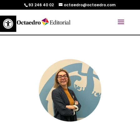
93 246 40 02
octaedro@octaedro.com
Abrir barra de herramientas