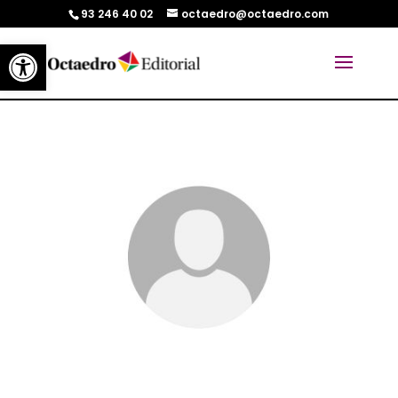
93 246 40 02
octaedro@octaedro.com
Abrir barra de herramientas