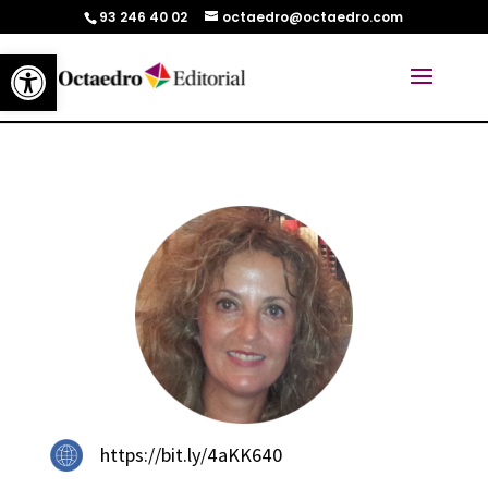
93 246 40 02
octaedro@octaedro.com
Abrir barra de herramientas
https://bit.ly/4aKK640