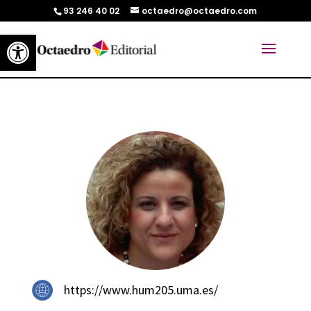
93 246 40 02
octaedro@octaedro.com
Abrir barra de herramientas
https://www.hum205.uma.es/