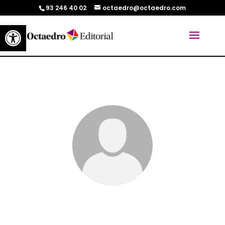
93 246 40 02
octaedro@octaedro.com
Abrir barra de herramientas