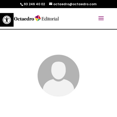
93 246 40 02
octaedro@octaedro.com
Abrir barra de herramientas