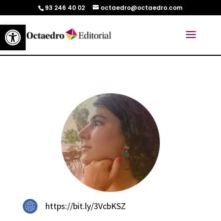
93 246 40 02
octaedro@octaedro.com
Abrir barra de herramientas
https://bit.ly/3VcbKSZ