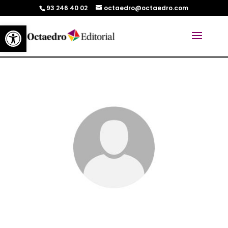
93 246 40 02
octaedro@octaedro.com
Abrir barra de herramientas