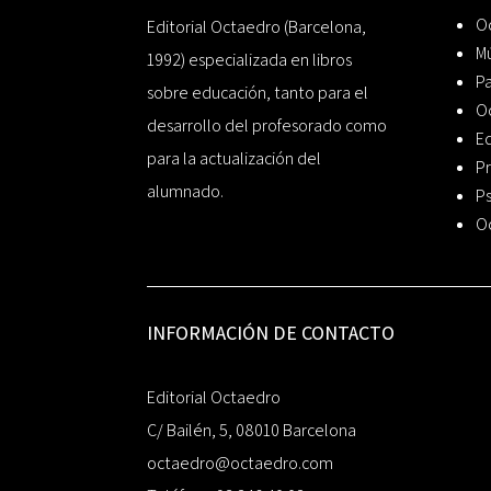
Oc
Editorial Octaedro (Barcelona,
Mú
1992) especializada en libros
P
sobre educación, tanto para el
O
desarrollo del profesorado como
Ed
para la actualización del
Pr
alumnado.
Ps
O
INFORMACIÓN DE CONTACTO
Editorial Octaedro
C/ Bailén, 5, 08010 Barcelona
octaedro@octaedro.com