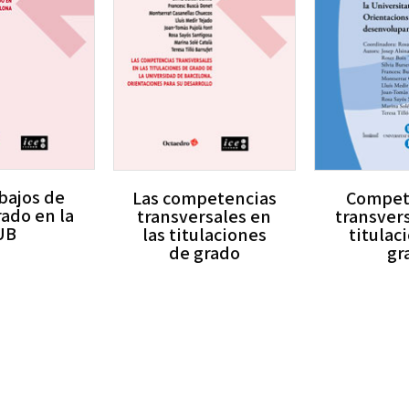
abajos de
Las competencias
Compet
rado en la
transversales en
transvers
UB
las titulaciones
titulac
de grado
gr