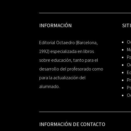
INFORMACIÓN
SIT
Oc
Editorial Octaedro (Barcelona,
Mú
1992) especializada en libros
P
sobre educación, tanto para el
O
desarrollo del profesorado como
Ed
para la actualización del
Pr
alumnado.
Ps
O
INFORMACIÓN DE CONTACTO