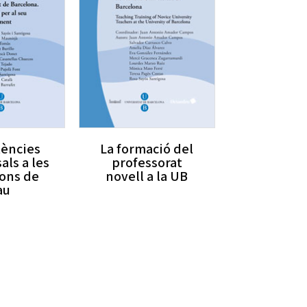
ències
La formació del
als a les
professorat
ions de
novell a la UB
au