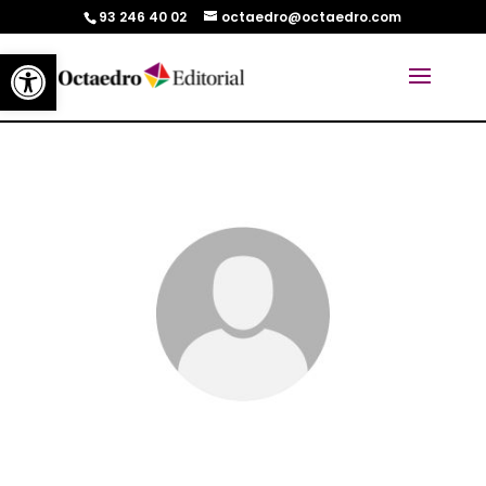
93 246 40 02
octaedro@octaedro.com
Abrir barra de herramientas