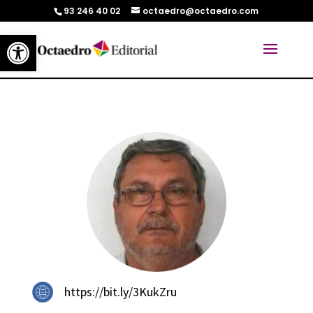
93 246 40 02
octaedro@octaedro.com
Abrir barra de herramientas
https://bit.ly/3KukZru