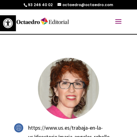
93 246 40 02
octaedro@octaedro.com
Abrir barra de herramientas
https://www.us.es/trabaja-en-la-
us/directorio/maria-angeles-rebollo-