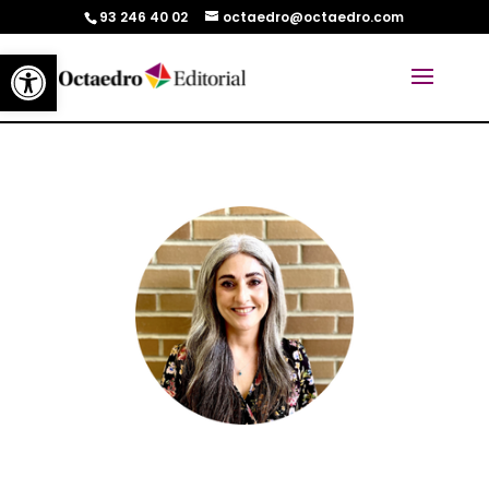
93 246 40 02
octaedro@octaedro.com
Abrir barra de herramientas