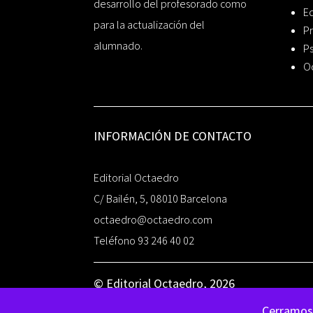
desarrollo del profesorado como
Ed
para la actualización del
Pr
alumnado.
Ps
O
INFORMACIÓN DE CONTACTO
Editorial Octaedro
C/ Bailén, 5, 08010 Barcelona
octaedro@octaedro.com
Teléfono 93 246 40 02
© Editorial Octaedro, 2026
Cerramos 