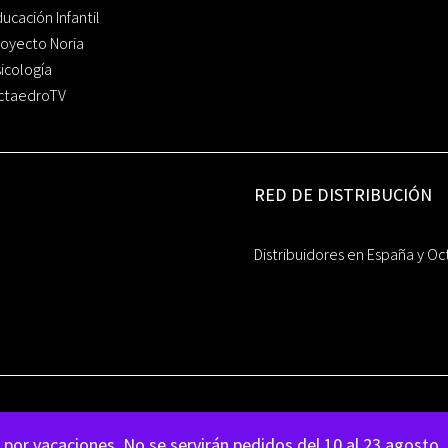
ucación Infantil
oyecto Noria
icología
ctaedroTV
RED DE DISTRIBUCIÓN
Distribuidores en España y Oc
por vacaciones. No se servirán pedidos del 10 al 23 agosto.