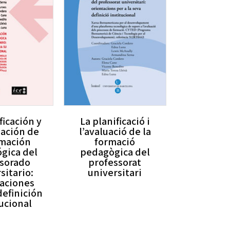
ficación y
La planificació i
uación de
l’avaluació de la
rmación
formació
gica del
pedagògica del
sorado
professorat
sitario:
universitari
taciones
definición
tucional