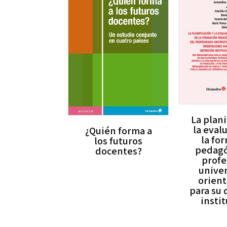
La plani
la eval
¿Quién forma a
la fo
los futuros
pedagó
docentes?
profe
univer
orien
para su 
insti