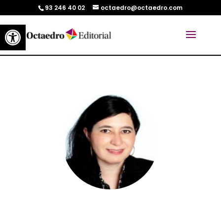
93 246 40 02
octaedro@octaedro.com
Abrir barra de herramientas