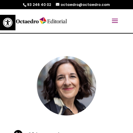
93 246 40 02
octaedro@octaedro.com
Abrir barra de herramientas