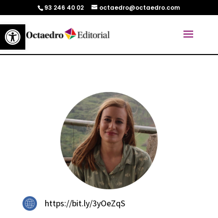
93 246 40 02
octaedro@octaedro.com
Abrir barra de herramientas
https://bit.ly/3yOeZqS