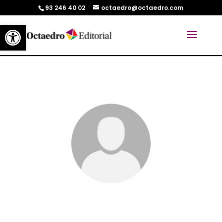
93 246 40 02
octaedro@octaedro.com
Abrir barra de herramientas