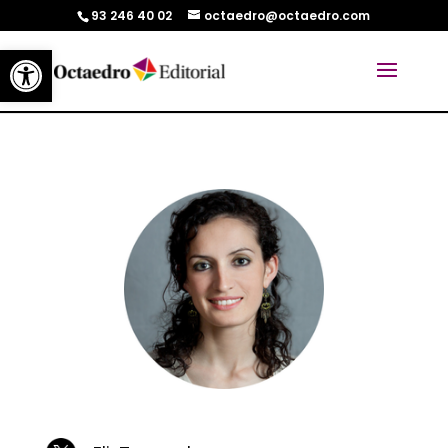
93 246 40 02
octaedro@octaedro.com
Abrir barra de herramientas