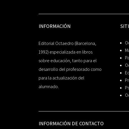
INFORMACIÓN
SIT
Oc
Editorial Octaedro (Barcelona,
Mú
1992) especializada en libros
P
sobre educación, tanto para el
O
desarrollo del profesorado como
Ed
para la actualización del
Pr
alumnado.
Ps
O
INFORMACIÓN DE CONTACTO