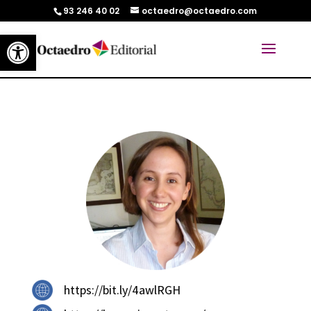
93 246 40 02
octaedro@octaedro.com
Abrir barra de herramientas
https://bit.ly/4awlRGH