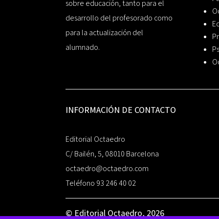
sobre educación, tanto para el
O
desarrollo del profesorado como
Ed
para la actualización del
Pr
alumnado.
Ps
O
INFORMACIÓN DE CONTACTO
Editorial Octaedro
C/ Bailén, 5, 08010 Barcelona
octaedro@octaedro.com
Teléfono 93 246 40 02
© Editorial Octaedro, 2026