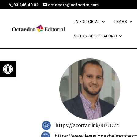
93 246 40 02
octaedro@octaedro.com
LA EDITORIAL
TEMAS
SITIOS DE OCTAEDRO
Abrir barra de herramientas
https://acortar.link/4D2O7c
https://www.jesuslopezbelmonte.c