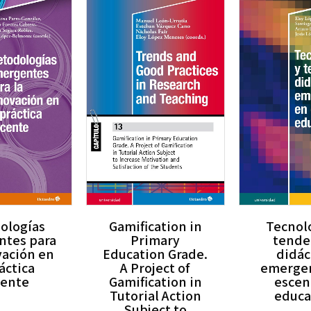
ologías
Gamification in
Tecnolo
tes para
Primary
tende
vación en
Education Grade.
didác
áctica
A Project of
emerge
ente
Gamification in
escen
Tutorial Action
educa
Subject to