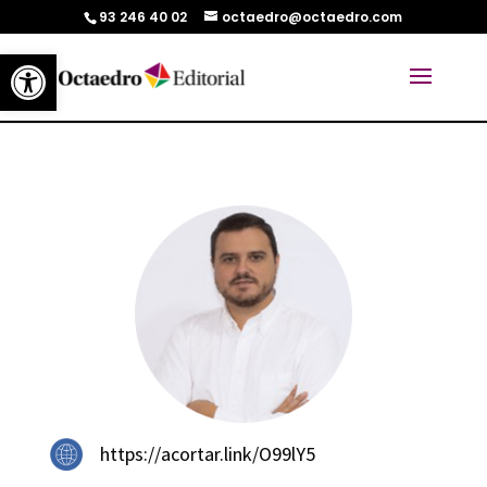
93 246 40 02
octaedro@octaedro.com
Abrir barra de herramientas
https://acortar.link/O99lY5