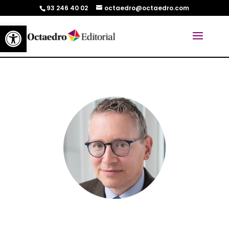
93 246 40 02
octaedro@octaedro.com
Abrir barra de herramientas