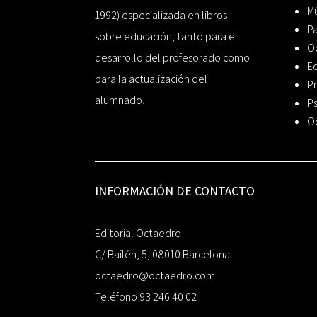
Mú
1992) especializada en libros
P
sobre educación, tanto para el
O
desarrollo del profesorado como
Ed
para la actualización del
Pr
alumnado.
Ps
O
INFORMACIÓN DE CONTACTO
Editorial Octaedro
C/ Bailén, 5, 08010 Barcelona
octaedro@octaedro.com
Teléfono 93 246 40 02