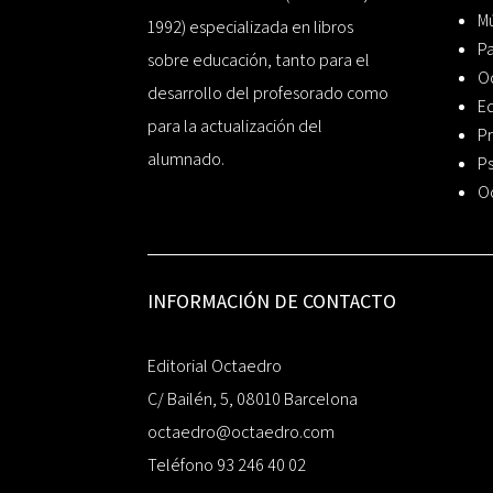
Mú
1992) especializada en libros
P
sobre educación, tanto para el
O
desarrollo del profesorado como
Ed
para la actualización del
Pr
alumnado.
Ps
O
INFORMACIÓN DE CONTACTO
Editorial Octaedro
C/ Bailén, 5, 08010 Barcelona
octaedro@octaedro.com
Teléfono 93 246 40 02