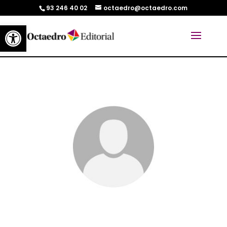
93 246 40 02
octaedro@octaedro.com
Abrir barra de herramientas