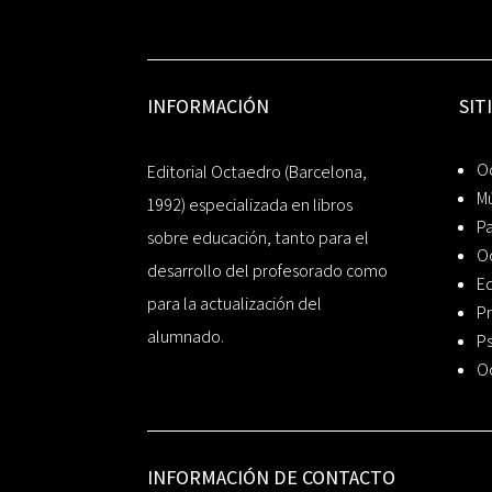
INFORMACIÓN
SIT
Oc
Editorial Octaedro (Barcelona,
Mú
1992) especializada en libros
P
sobre educación, tanto para el
O
desarrollo del profesorado como
Ed
para la actualización del
Pr
alumnado.
Ps
O
INFORMACIÓN DE CONTACTO