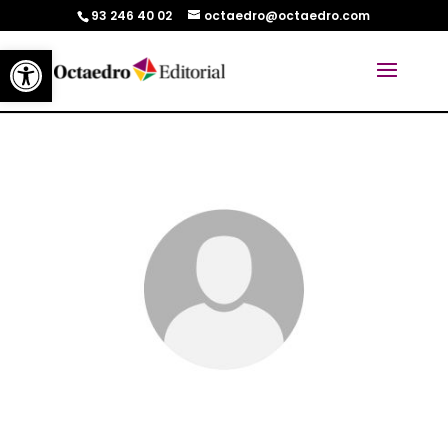
93 246 40 02
octaedro@octaedro.com
Abrir barra de herramientas