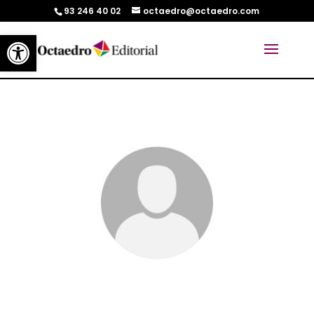
93 246 40 02
octaedro@octaedro.com
Abrir barra de herramientas