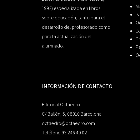
Mú
1992) especializada en libros
P
sobre educación, tanto para el
O
desarrollo del profesorado como
Ed
para la actualización del
Pr
alumnado.
Ps
O
INFORMACIÓN DE CONTACTO
Editorial Octaedro
C/ Bailén, 5, 08010 Barcelona
octaedro@octaedro.com
Teléfono 93 246 40 02