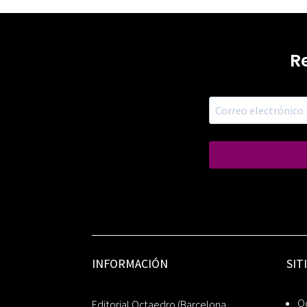
R
INFORMACIÓN
SIT
Oc
Editorial Octaedro (Barcelona,