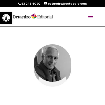
93 246 40 02
octaedro@octaedro.com
Abrir barra de herramientas