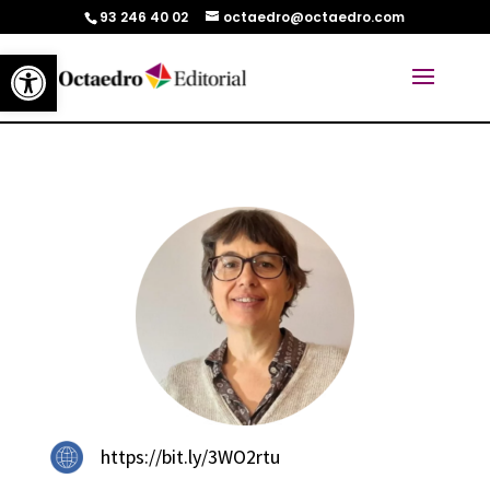
93 246 40 02
octaedro@octaedro.com
Abrir barra de herramientas
https://bit.ly/3WO2rtu