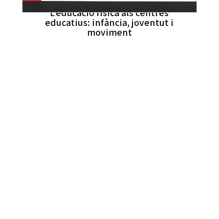
L’educació física als centres
educatius: infància, joventut i
moviment