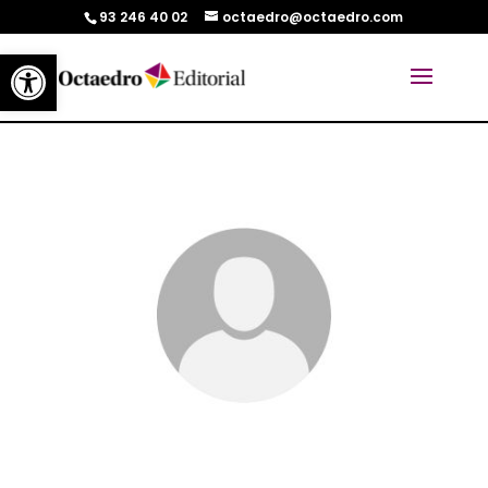
93 246 40 02
octaedro@octaedro.com
Abrir barra de herramientas