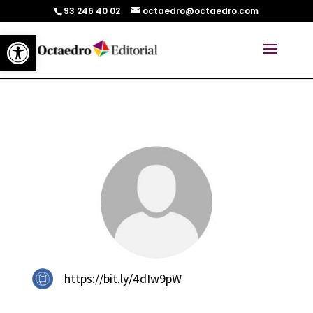
93 246 40 02
octaedro@octaedro.com
Abrir barra de herramientas
https://bit.ly/4dIw9pW