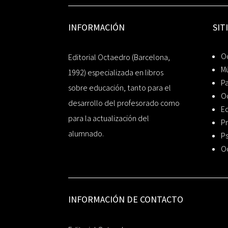
INFORMACIÓN
SIT
Oc
Editorial Octaedro (Barcelona,
Mú
1992) especializada en libros
P
sobre educación, tanto para el
O
desarrollo del profesorado como
Ed
para la actualización del
Pr
alumnado.
Ps
O
INFORMACIÓN DE CONTACTO