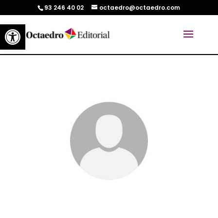
93 246 40 02
octaedro@octaedro.com
Abrir barra de herramientas