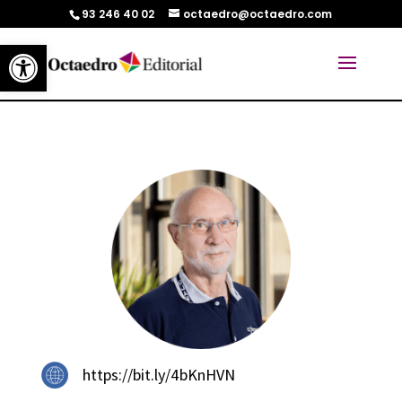
93 246 40 02
octaedro@octaedro.com
Abrir barra de herramientas
https://bit.ly/4bKnHVN