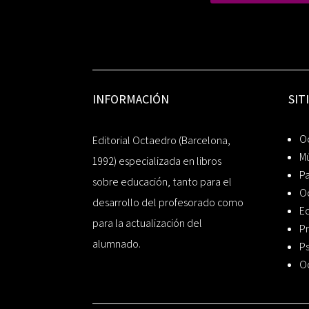
INFORMACIÓN
SIT
Oc
Editorial Octaedro (Barcelona,
Mú
1992) especializada en libros
P
sobre educación, tanto para el
O
desarrollo del profesorado como
Ed
para la actualización del
Pr
alumnado.
Ps
O