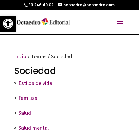
93 246 40 02
octaedro@octaedro.com
Abrir barra de herramientas
Inicio
/ Temas / Sociedad
Sociedad
>
Estilos de vida
>
Familias
>
Salud
>
Salud mental