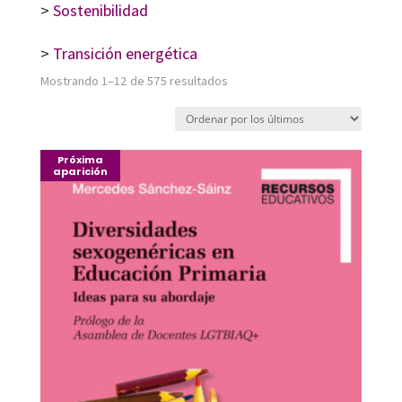
>
Sostenibilidad
>
Transición energética
Ordenado
Mostrando 1–12 de 575 resultados
por
los
Próxima
últimos
aparición