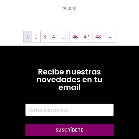
20,00
€
1
2
3
4
…
46
47
48
→
Recibe nuestras
novedades en tu
email
SUSCRÍBETE