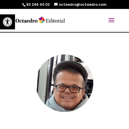
93 246 40 02
octaedro@octaedro.com
Abrir barra de herramientas