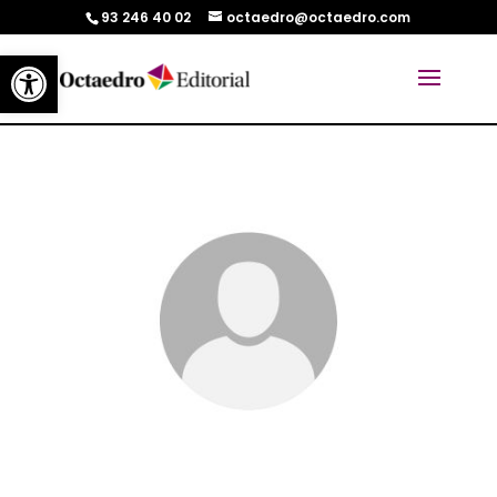
93 246 40 02
octaedro@octaedro.com
Abrir barra de herramientas