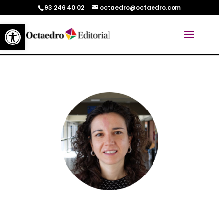
93 246 40 02
octaedro@octaedro.com
Abrir barra de herramientas