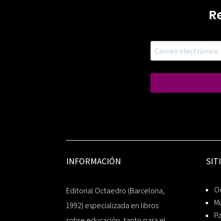
R
INFORMACIÓN
SIT
Oc
Editorial Octaedro (Barcelona,
Mú
1992) especializada en libros
P
sobre educación, tanto para el