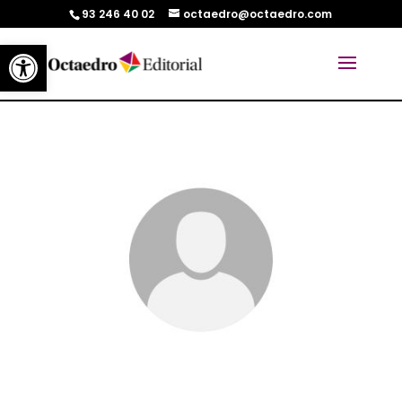
93 246 40 02
octaedro@octaedro.com
Abrir barra de herramientas