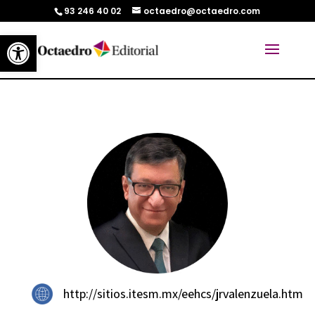
93 246 40 02
octaedro@octaedro.com
Abrir barra de herramientas
http://sitios.itesm.mx/eehcs/jrvalenzuela.htm